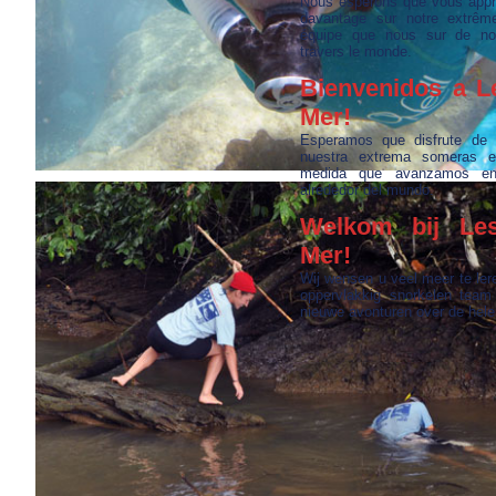
Nous espérons que vous appr
davantage sur notre extrême
équipe que nous sur de no
travers le monde.
Bienvenidos a L
Mer!
Esperamos que disfrute de
nuestra extrema someras e
medida que avanzamos en
alrededor del mundo.
Welkom bij Les
Mer!
Wij wensen u veel meer te le
oppervlakkig snorkelen team
nieuwe avonturen over de hele