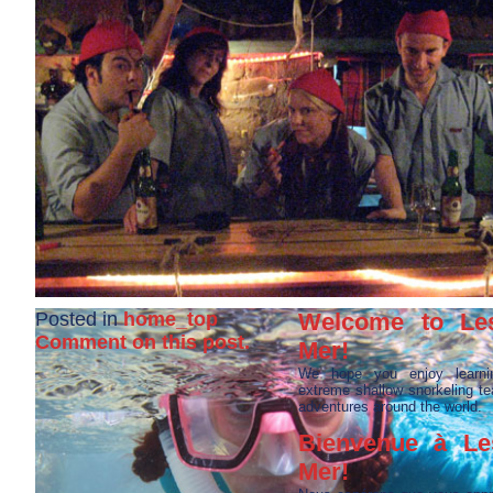
Posted in
home_top
Welcome to Les
Comment on this post.
Mer!
We hope you enjoy learni
extreme shallow snorkeling 
adventures around the world.
Bienvenue à Le
Mer!